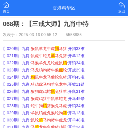
香港精华区
首页
返回
068期：【三戒大师】九肖中特
发表于：2025-03-16 00:55:12
5558885
〖020期〗九肖:
猴鼠羊龙牛虎
狗
马猪
:开狗33准
〖021期〗九肖:
鼠虎牛蛇龙
羊
马兔猪
:开羊12准
〖022期〗九肖:
马猴羊兔龙蛇虎鼠
鸡
:开鸡34准
〖023期〗九肖:
马龙鸡狗猪牛猴
虎
蛇
:开虎29准
〖024期〗九肖:
狗
鼠牛龙马猴蛇兔猪
:开狗45准
〖025期〗九肖:
猪鸡虎马狗羊兔龙牛
:开猴11错
〖026期〗九肖:
猴狗虎鸡蛇
鼠
兔猪羊
:开鼠31准
〖027期〗九肖:
猴虎鸡猪牛鼠羊蛇龙
:开马49错
〖028期〗九肖:
蛇牛狗
鸡
猪猴兔马虎
:开鸡34准
〖029期〗九肖:
羊鼠鸡虎兔猴蛇狗
马
:开马13准
〖030期〗九肖:
鼠蛇
羊
马狗猪牛虎龙
:开羊48准
〖031期〗九肖:
马
羊
龙牛兔猴猪鸡鼠
:开羊24准