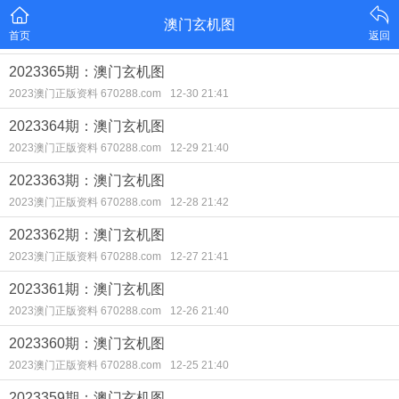
澳门玄机图
首页
返回
2023365期：澳门玄机图
2023澳门正版资料 670288.com
12-30 21:41
2023364期：澳门玄机图
2023澳门正版资料 670288.com
12-29 21:40
2023363期：澳门玄机图
2023澳门正版资料 670288.com
12-28 21:42
2023362期：澳门玄机图
2023澳门正版资料 670288.com
12-27 21:41
2023361期：澳门玄机图
2023澳门正版资料 670288.com
12-26 21:40
2023360期：澳门玄机图
2023澳门正版资料 670288.com
12-25 21:40
2023359期：澳门玄机图