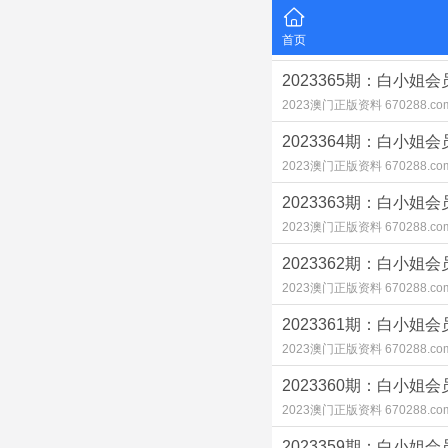
首页
2023365期：白小姐会
2023澳门正版资料 670288.co
2023364期：白小姐会
2023澳门正版资料 670288.co
2023363期：白小姐会
2023澳门正版资料 670288.co
2023362期：白小姐会
2023澳门正版资料 670288.co
2023361期：白小姐会
2023澳门正版资料 670288.co
2023360期：白小姐会
2023澳门正版资料 670288.co
2023359期：白小姐会