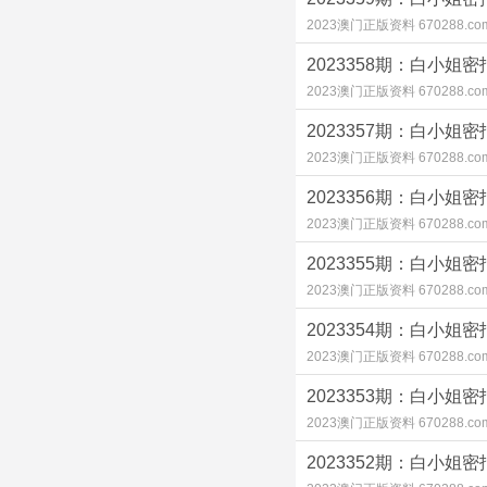
2023澳门正版资料 670288.co
2023358期：白小姐密
2023澳门正版资料 670288.co
2023357期：白小姐密
2023澳门正版资料 670288.co
2023356期：白小姐密
2023澳门正版资料 670288.co
2023355期：白小姐密
2023澳门正版资料 670288.co
2023354期：白小姐密
2023澳门正版资料 670288.co
2023353期：白小姐密
2023澳门正版资料 670288.co
2023352期：白小姐密