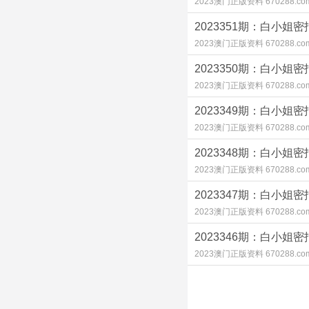
2023澳门正版资料 670288.co
2023351期：白小姐密
2023澳门正版资料 670288.co
2023350期：白小姐密
2023澳门正版资料 670288.co
2023349期：白小姐密
2023澳门正版资料 670288.co
2023348期：白小姐密
2023澳门正版资料 670288.co
2023347期：白小姐密
2023澳门正版资料 670288.co
2023346期：白小姐密
2023澳门正版资料 670288.co