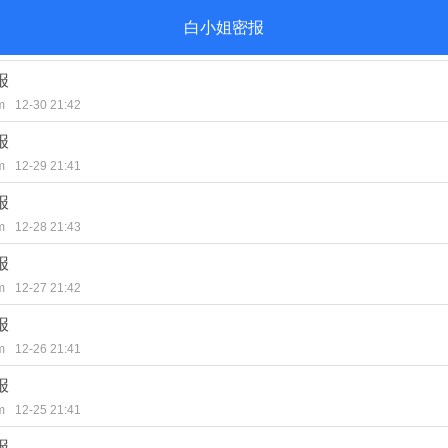
白小姐密报
报
m
12-30 21:42
报
m
12-29 21:41
报
m
12-28 21:43
报
m
12-27 21:42
报
m
12-26 21:41
报
m
12-25 21:41
报