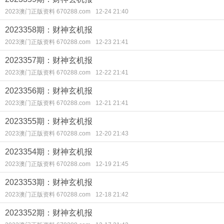
2023澳门正版资料 670288.com
12-24 21:40
2023358期：财神玄机报
2023澳门正版资料 670288.com
12-23 21:41
2023357期：财神玄机报
2023澳门正版资料 670288.com
12-22 21:41
2023356期：财神玄机报
2023澳门正版资料 670288.com
12-21 21:41
2023355期：财神玄机报
2023澳门正版资料 670288.com
12-20 21:43
2023354期：财神玄机报
2023澳门正版资料 670288.com
12-19 21:45
2023353期：财神玄机报
2023澳门正版资料 670288.com
12-18 21:42
2023352期：财神玄机报