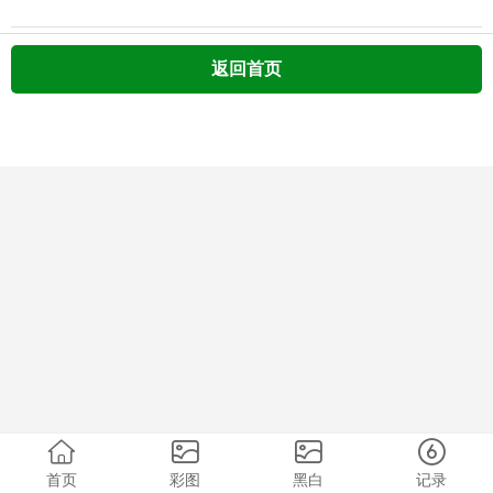
返回首页
首页
彩图
黑白
记录