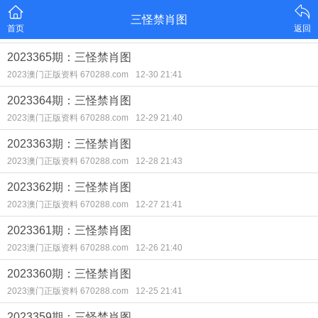
三怪禁肖图
首页
返回
2023365期：三怪禁肖图
2023澳门正版资料 670288.com
12-30 21:41
2023364期：三怪禁肖图
2023澳门正版资料 670288.com
12-29 21:40
2023363期：三怪禁肖图
2023澳门正版资料 670288.com
12-28 21:43
2023362期：三怪禁肖图
2023澳门正版资料 670288.com
12-27 21:41
2023361期：三怪禁肖图
2023澳门正版资料 670288.com
12-26 21:40
2023360期：三怪禁肖图
2023澳门正版资料 670288.com
12-25 21:41
2023359期：三怪禁肖图