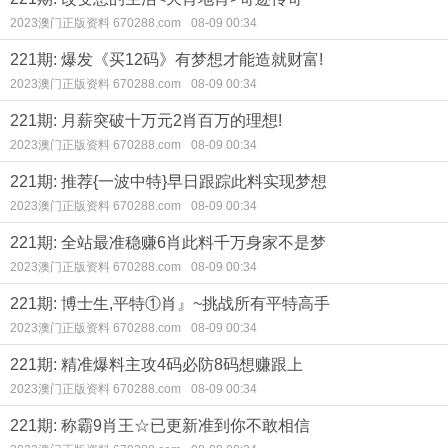
2023澳门正版资料 670288.com
08-09 00:34
221期: 爆发《买12码》有梦想才能造就财富!
2023澳门正版资料 670288.com
08-09 00:34
221期: 月薪突破十万元2肖百万的理想!
2023澳门正版资料 670288.com
08-09 00:34
221期: 推荐{一波中特}早日跟踪此料实现梦想
2023澳门正版资料 670288.com
08-09 00:34
221期: 全站最准稳赚6肖此料千万身家不是梦
2023澳门正版资料 670288.com
08-09 00:34
221期: 博士生,平特①肖』~挑战所有平特高手
2023澳门正版资料 670288.com
08-09 00:34
221期: 精准爆料主攻4码必防8码想赚跟上
2023澳门正版资料 670288.com
08-09 00:34
221期: 称霸9肖王☆已更新准到你不敢相信