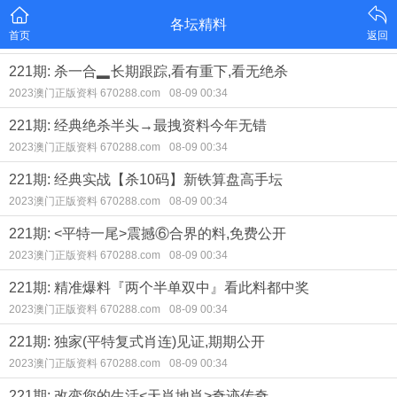
各坛精料
首页
返回
221期: 杀一合▂长期跟踪,看有重下,看无绝杀
2023澳门正版资料 670288.com
08-09 00:34
221期: 经典绝杀半头→最拽资料今年无错
2023澳门正版资料 670288.com
08-09 00:34
221期: 经典实战【杀10码】新铁算盘高手坛
2023澳门正版资料 670288.com
08-09 00:34
221期: <平特一尾>震撼⑥合界的料,免费公开
2023澳门正版资料 670288.com
08-09 00:34
221期: 精准爆料『两个半单双中』看此料都中奖
2023澳门正版资料 670288.com
08-09 00:34
221期: 独家(平特复式肖连)见证,期期公开
2023澳门正版资料 670288.com
08-09 00:34
221期: 改变您的生活<天肖地肖>奇迹传奇