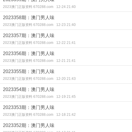
2023澳门正版资料 670288.com
12-24 21:40
2023358期：澳门男人味
2023澳门正版资料 670288.com
12-23 21:40
2023357期：澳门男人味
2023澳门正版资料 670288.com
12-22 21:41
2023356期：澳门男人味
2023澳门正版资料 670288.com
12-21 21:41
2023355期：澳门男人味
2023澳门正版资料 670288.com
12-20 21:43
2023354期：澳门男人味
2023澳门正版资料 670288.com
12-19 21:45
2023353期：澳门男人味
2023澳门正版资料 670288.com
12-18 21:42
2023352期：澳门男人味